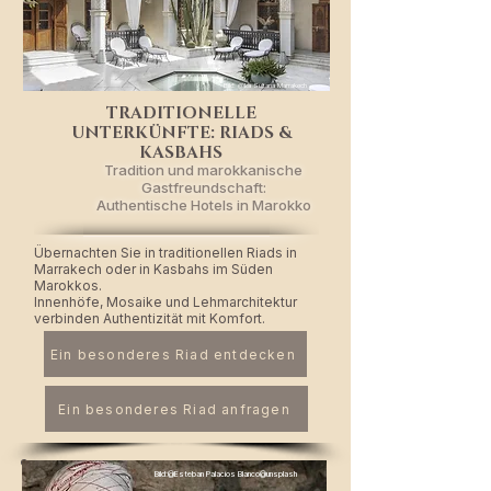
​Bild: @La Sultana Marrakech
TRADITIONELLE
UNTERKÜNFTE: RIADS &
KASBAHS
Tradition und marokkanische
Gastfreundschaft:
Authentische Hotels in Marokko
Übernachten Sie in traditionellen Riads in
Marrakech oder in Kasbahs im Süden
Marokkos.
Innenhöfe, Mosaike und Lehmarchitektur
verbinden Authentizität mit Komfort.
Ein besonderes Riad entdecken
Ein besonderes Riad anfragen
Bild:@Esteban Palacios Blanco@unsplash