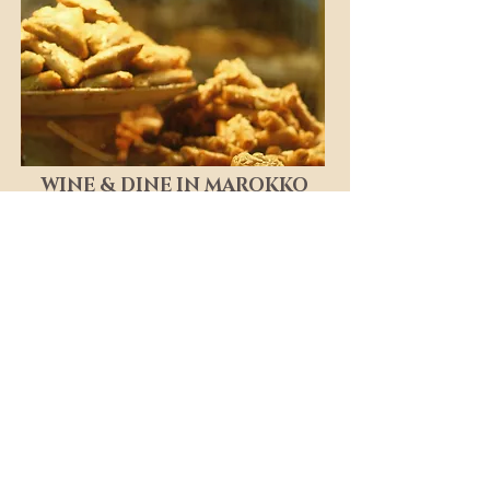
WINE & DINE IN MAROKKO
Genuss zwischen Weinbergen und
orientalischer Küche
Erleben Sie eine besondere Seite
Marokkos: ausgewählte Weingüter,
regionale Weine und die perfekte
Verbindung mit der marokkanischen
Kulinarik.
Zur Weinkostung
Weinkostung anfragen