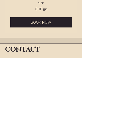
1 hr
50
CHF 50
Swiss
francs
BOOK NOW
CONTACT
Vorname / Name
*
Nachname / First Name
*
E-Mail
*